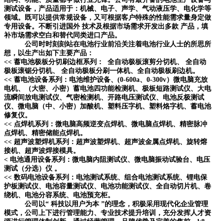
测试设备，产品适用于：机械、电子、声学、气动液压学、电化学等
领域。既可以提供常规设备，又可根据客户特殊的性能需求量身定做
专用设备。不断引进国外 技术及根据市场需求开发出多款 产品，填
补市场需求空白和替代同类进口产品。
公司时时刻刻站在电池行业前沿关注着电池行业人士的所思所
想，以生产出如下主要产品：
<< 蓄电池极板分切刷边框系列： 全自动极板滚剪分切机、 全自动
极板滚锯分切机、 全自动极板分刷一体机、全自动极板刷边机。
<< 蓄电池设备系列：电池维护设备、(0-600a、0-300v）微电脑充放
电机、（大密、小密）蓄电池四功能检测机、极板短路测试仪、大电
流瞬间放电测试仪、气密检测机、开路电压测试仪、电池反极测试
仪、微电脑（中、小密）加酸机、塑料压字机、塑料烙字机、蓄电池
修复仪。
<< 点焊机系列：微电脑高频逆变点焊机、微电脑点焊机、精密脉冲
点焊机、精密储能点焊机。
<< 超声波塑焊机系列：超声波塑焊机、超声波金属点焊机、旋转熔
接机、超声波焊接模具。
< 电池通用设备系列：微电脑内阻测试仪、微电脑振动试验台、电压
测试（分选）仪 。
<< 数码电池设备系列：电池测试系统、组合电池测试系统、锂电保
护板测试仪、电池容量测试仪、电池功能测试仪、全自动切片机、卷
绕机、电池分容系统、电池预充柜。
公司以“ 科技以用户为本 ”的理念，积极采用现代化企业管理
模式，公司上下进行管理能力、专业技术提升培训，充分发挥人才资