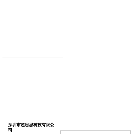
深圳市超思思科技有限公
司